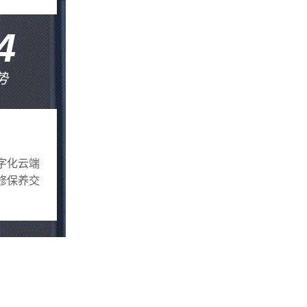
4
势
字化云端
修保养交