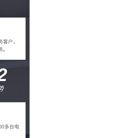
务客户，
务。
2
势
00多台电