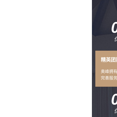
精英团
奥峰拥
完善服