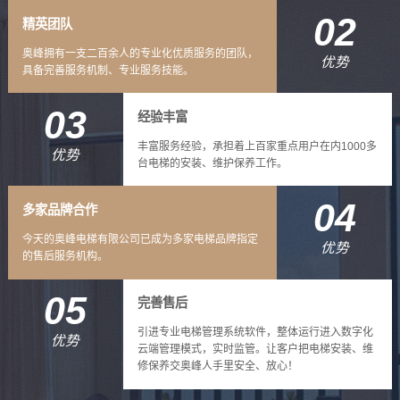
02
精英团队
奥峰拥有一支二百余人的专业化优质服务的团队，
优势
具备完善服务机制、专业服务技能。
03
经验丰富
丰富服务经验，承担着上百家重点用户在内1000多
优势
台电梯的安装、维护保养工作。
04
多家品牌合作
今天的奥峰电梯有限公司已成为多家电梯品牌指定
优势
的售后服务机构。
05
完善售后
引进专业电梯管理系统软件，整体运行进入数字化
优势
云端管理模式，实时监管。让客户把电梯安装、维
修保养交奥峰人手里安全、放心！