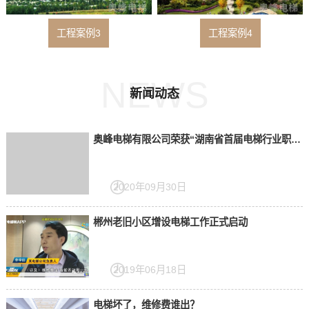
工程案例3
工程案例4
NEWS
新闻动态
奥峰电梯有限公司荣获“湖南省首届电梯行业职业技能竞赛”二等奖
2020年09月30日
郴州老旧小区增设电梯工作正式启动
2019年06月18日
电梯坏了，维修费谁出？