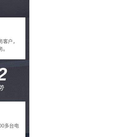
务客户，
务。
2
势
00多台电