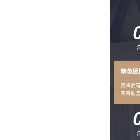
精英团
奥峰拥
完善服