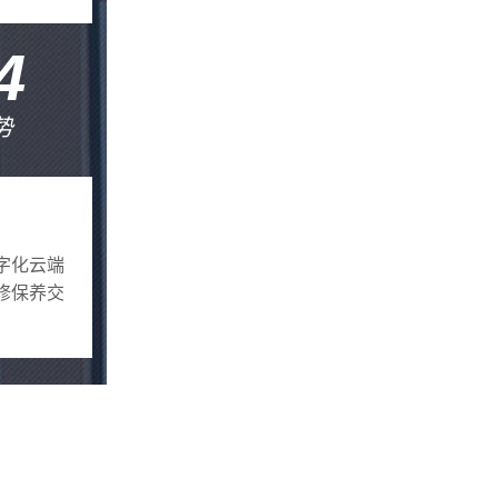
4
势
字化云端
修保养交